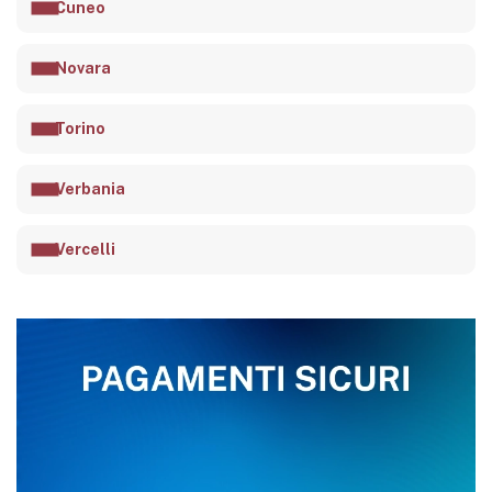
Cuneo
Novara
Torino
Verbania
Vercelli