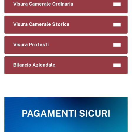
Visura Camerale Ordinaria
Visura Camerale Storica
Visura Protesti
Bilancio Aziendale