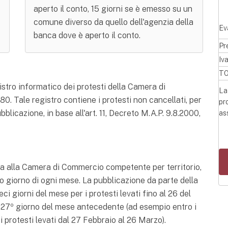
aperto il conto, 15 giorni se è emesso su un
comune diverso da quello dell'agenzia della
Ev
banca dove è aperto il conto.
Pr
Iv
T
istro informatico dei protesti della Camera di
L
80. Tale registro contiene i protesti non cancellati, per
pr
bblicazione, in base all'art. 11, Decreto M.A.P. 9.8.2000,
as
tica alla Camera di Commercio competente per territorio,
imo giorno di ogni mese. La pubblicazione da parte della
i giorni del mese per i protesti levati fino al 26 del
l 27º giorno del mese antecedente (ad esempio entro i
 i protesti levati dal 27 Febbraio al 26 Marzo).