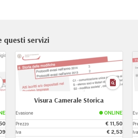
 questi servizi
Visura Camerale Storica
NE
ONLINE
Evasione
Ev
,50
€ 11,50
Prezzo
Pr
,09
€ 2,53
Iva
Iv