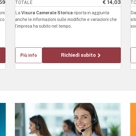
,59
€ 14,03
TOTALE
T
oni
La
Visura Camerale Storica
riporta in aggiunta
Da
ico
anche le informazioni sulle modifiche e variazioni che
si
l’impresa ha subito nel tempo.
soc
Richiedi subito
Più info