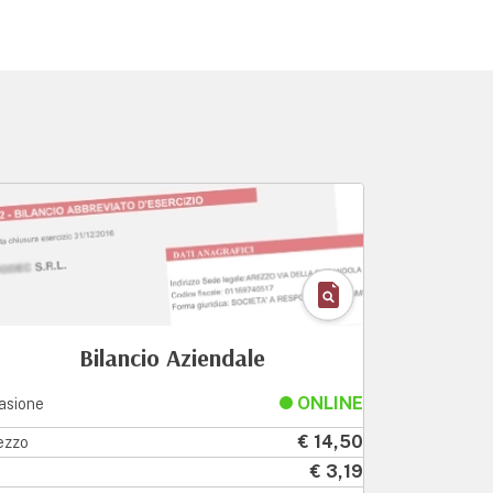
Bilancio Aziendale
ONLINE
asione
€ 14,50
ezzo
€ 3,19
a