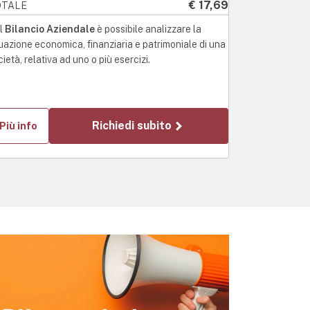
€ 17,69
OTALE
l
Bilancio Aziendale
è possibile analizzare la
tuazione economica, finanziaria e patrimoniale di una
ietà, relativa ad uno o più esercizi.
Richiedi subito
Più info