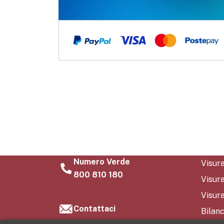
Numero Verde
Visur
800 810 180
Visur
Visura
Contattaci
Bilanc