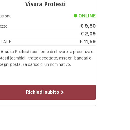
Visura Protesti
ONLINE
asione
€ 9,50
ezzo
€ 2,09
a
€ 11,59
OTALE
a
Visura Protesti
consente di rilevare la presenza di
otesti (cambiali, tratte accettate, assegni bancari e
segni postali) a carico di un nominativo.
Richiedi subito