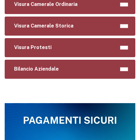
Visura Camerale Ordinaria
Visura Camerale Storica
Visura Protesti
Bilancio Aziendale