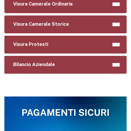
Visura Camerale Ordinaria
Visura Camerale Storica
Visura Protesti
Bilancio Aziendale