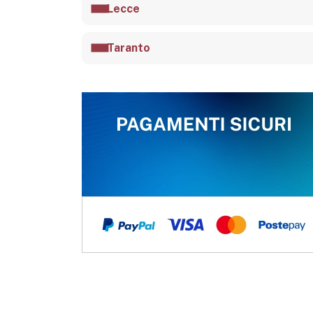
Lecce
Taranto