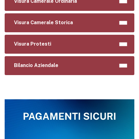
Visura Camerale Ordinaria
Visura Camerale Storica
Visura Protesti
Bilancio Aziendale