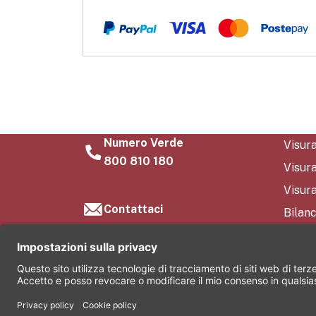
Numero Verde
Visur
800 810 180
Visur
Visura
Contattaci
Bilanc
FAQ
Conta
Chi s
©2026 Comas S.r.l. Società soggetta all’attività di di