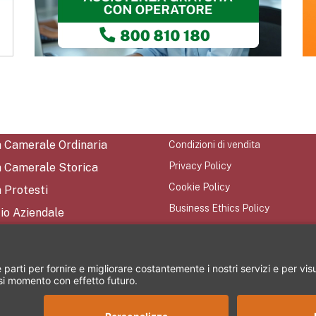
a Camerale Ordinaria
Condizioni di vendita
Privacy Policy
a Camerale Storica
Cookie Policy
 Protesti
Business Ethics Policy
io Aziendale
Mappa del Sito
tti
iamo
rezione e coordinamento di CRIBIS Holding S.r.l. - Società con unico socio Vi