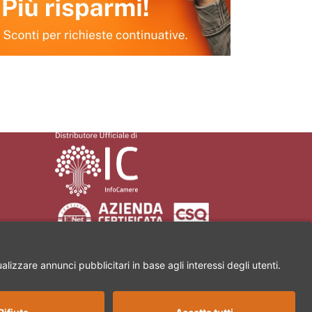
a Martiri di Civitella, 11 | 52100 Arezzo | Partita Iva