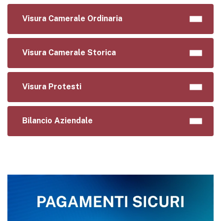
Visura Camerale Ordinaria
Visura Camerale Storica
Visura Protesti
Bilancio Aziendale