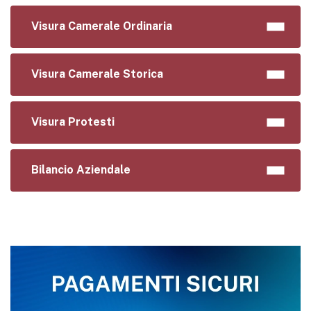
Visura Camerale Ordinaria
Visura Camerale Storica
Visura Protesti
Bilancio Aziendale