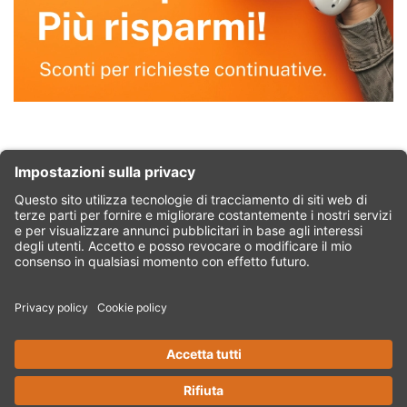
©2026 Comas S.r.l. Società soggetta all’attività di direzione e
coordinamento di CRIBIS Holding S.r.l. - Società con unico socio