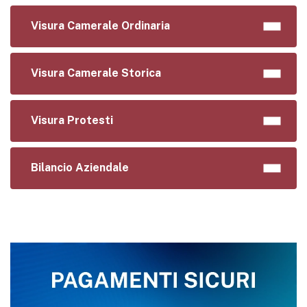
Visura Camerale Ordinaria
Visura Camerale Storica
Visura Protesti
Bilancio Aziendale