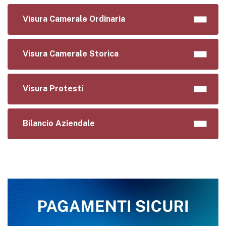
Visura Camerale Ordinaria
Visura Camerale Storica
Visura Protesti
Bilancio Aziendale