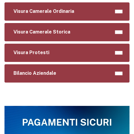
Visura Camerale Ordinaria
Visura Camerale Storica
Visura Protesti
Bilancio Aziendale