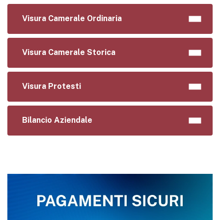
Visura Camerale Ordinaria
Visura Camerale Storica
Visura Protesti
Bilancio Aziendale