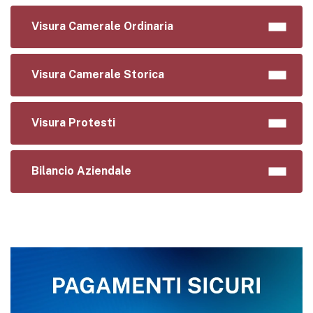
Visura Camerale Ordinaria
Visura Camerale Storica
Visura Protesti
Bilancio Aziendale