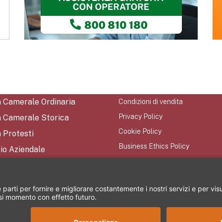
a Camerale Ordinaria
Condizioni di vendita
Privacy Policy
a Camerale Storica
Cookie Policy
 Protesti
Business Ethics Policy
io Aziendale
Mappa del Sito
tti
iamo
rezione e coordinamento di CRIBIS Holding S.r.l. - Società con unico socio Vi