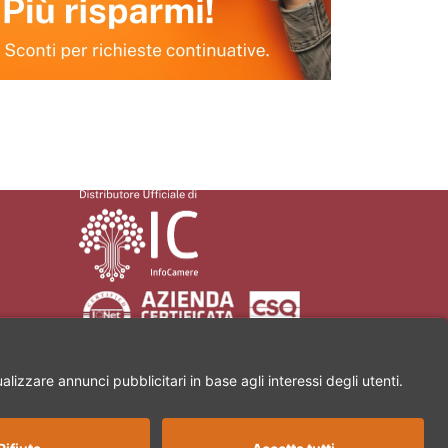
a Martiri di Civitella, 11 | 52100 Arezzo | Partita Iva