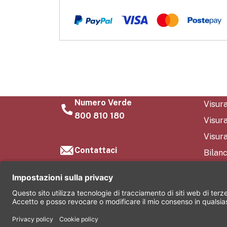
Numero Verde
Visur
800 810 180
Visur
Visura
Contattaci
Bilanc
FAQ
Conta
Chi s
©2026 Comas S.r.l. Società soggetta all’attività di di